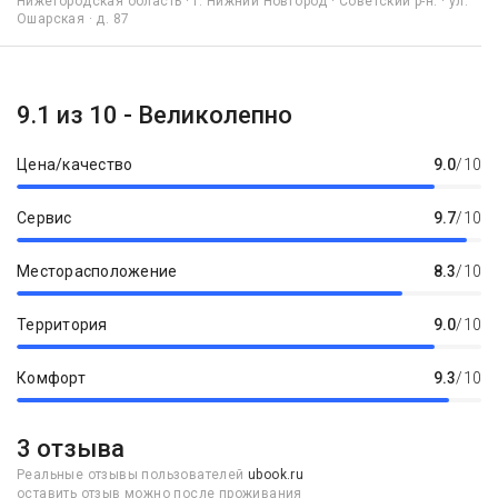
Нижегородская область · г. Нижний Новгород · Советский р-н. · ул.
Ошарская · д. 87
9.1 из 10 - Великолепно
Цена/качество
9.0
/10
Сервис
9.7
/10
Месторасположение
8.3
/10
Территория
9.0
/10
Комфорт
9.3
/10
3 отзыва
Реальные отзывы пользователей
ubook.ru
оставить отзыв можно после проживания