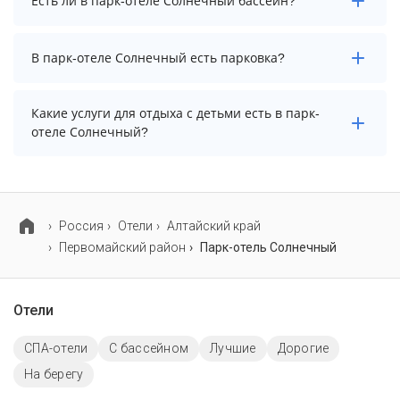
Есть ли в парк-отеле Солнечный бассейн?
осуществить до 12:00.
Да. Всего на территории парк-отеля Солнечный
В парк-отеле Солнечный есть парковка?
бассейнов: 2. А именно: крытый плавательный
бассейн, крытый бассейн в сауне. Более точную
информацию Вы можете уточнить по телефону у
В парк-отеле Солнечный есть парковка, уточните
Какие услуги для отдыха с детьми есть в парк-
менеджера.
информацию перед бронированием у менеджера,
отеле Солнечный?
возможно, услуга оплачивается отдельно.
Для детей в парк-отеле Солнечный работает игровая
комната.
Россия
Отели
Алтайский край
Первомайский район
Парк-отель Солнечный
Отели
СПА-отели
C бассейном
Лучшие
Дорогие
На берегу