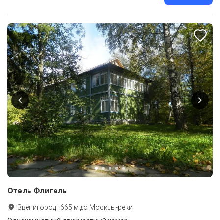
Отель Флигель
Звенигород
·
665
м до
Москвы-реки