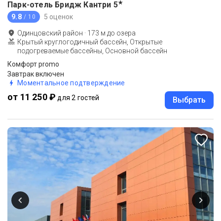
★
Парк-отель Бридж Кантри
5
9.8
5 оценок
/ 10
Одинцовский район
·
173
м до
озера
Крытый круглогодичный бассейн, Открытые
подогреваемые бассейны, Основной бассейн
Комфорт promo
Завтрак включен
Моментальное подтверждение
от 11 250 ₽
для 2 гостей
Выбрать