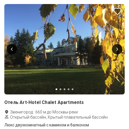
Отель Art-Hotel Chalet Apartments
Звенигород
·
660
м до
Москвы-реки
Открытый бассейн, Крытый плавательный бассейн
Люкс двухкомнатный с камином и балконом