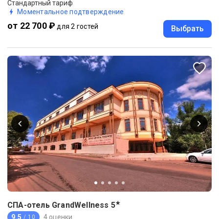
Стандартный тариф
Моментальное подтверждение
от 22 700 ₽
для 2 гостей
Выбрать
★
СПА-отель GrandWellness
5
9.5
4 оценки
/ 10