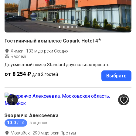
★
Гостиничный комплекс Gopark Hotel
4
Химки
·
133
м до
реки Сходня
Бассейн
Двухместный номер Standard двуспальная кровать
от 8 254 ₽
для 2 гостей
Выбрать
Экоранчо Алексеевка
10.0
5 оценок
/ 10
Можайск
·
290
м до
реки Протвы