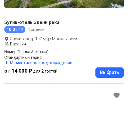
Бутик-отель Звени река
10.0
4 оценки
/ 10
Звенигород
·
107
м до
Москвы-реки
Бассейн
Номер "Печка & сказка"
Стандартный тариф
Моментальное подтверждение
от 14 000 ₽
для 2 гостей
Выбрать