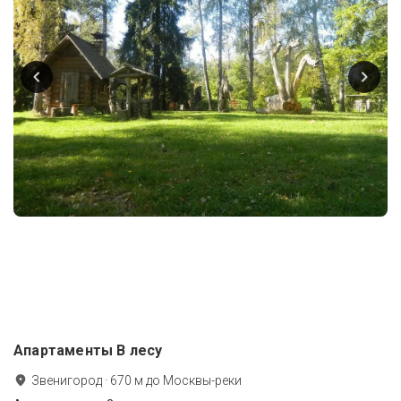
Апартаменты В лесу
Звенигород
·
670
м до
Москвы-реки