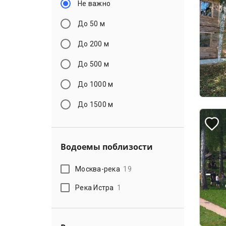
Не важно
До 50 м
До 200 м
До 500 м
До 1000 м
До 1500 м
Водоемы поблизости
Москва-река
19
Река Истра
1