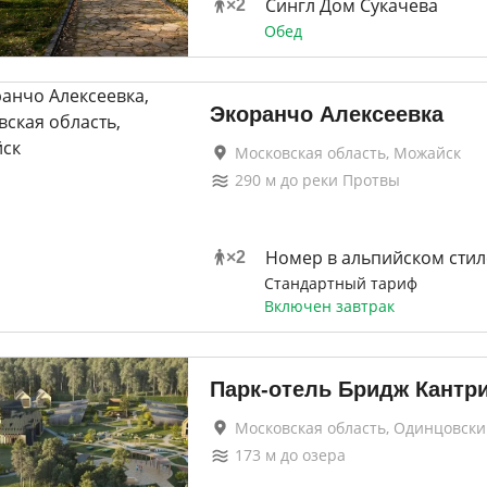
Сингл Дом Сукачева
×
2
Обед
Экоранчо Алексеевка
Московская область, Можайск
290
м до
реки Протвы
Номер в альпийском стил
×
2
Стандартный тариф
Включен завтрак
Парк-отель Бридж Кантр
Московская область, Одинцовск
173
м до
озера