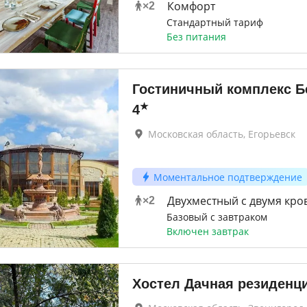
Комфорт
×
2
Стандартный тариф
Без питания
Гостиничный комплекс Б
★
4
Московская область, Егорьевск
Моментальное подтверждение
Двухместный с двумя кро
×
2
Базовый с завтраком
Включен завтрак
Хостел Дачная резиденц