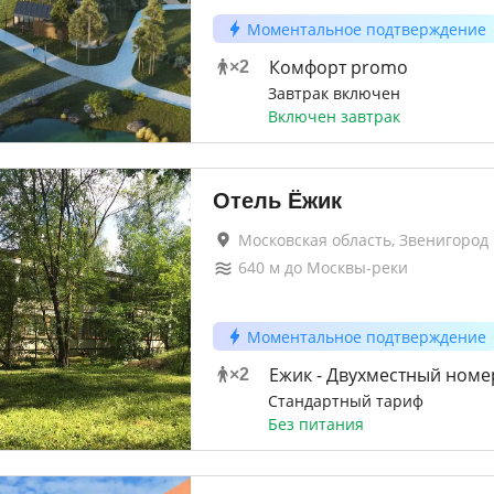
Моментальное подтверждение
Комфорт promo
×
2
Завтрак включен
Включен завтрак
Отель Ёжик
Московская область, Звенигород
640
м до
Москвы-реки
Моментальное подтверждение
Ежик - Двухместный номер
×
2
Стандартный тариф
Без питания