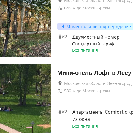
Московская область, Звенигород
645
м до
Москвы-реки
Моментальное подтверждение
Двухместный номер
×
2
Стандартный тариф
Без питания
Мини-отель Лофт в Лесу
Московская область, Звенигород
530
м до
Москвы-реки
Апартаменты Comfort с к
×
2
из окна
Без питания