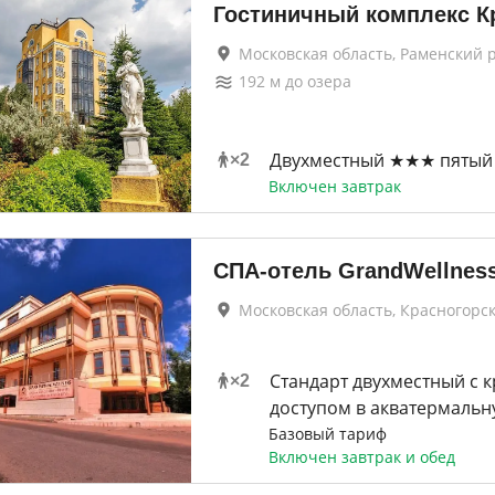
Гостиничный комплекс К
Московская область, Раменский 
192
м до
озера
Двухместный ★★★ пятый 
×
2
Включен завтрак
СПА-отель GrandWellnes
Московская область, Красногорс
Стандарт двухместный с 
×
2
доступом в акватермальн
Базовый тариф
Включен завтрак и обед