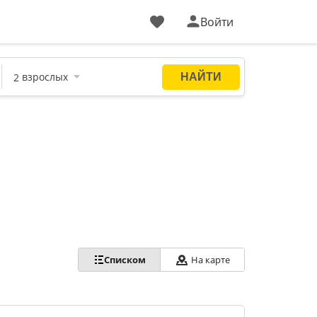
Войти
Списком
На карте