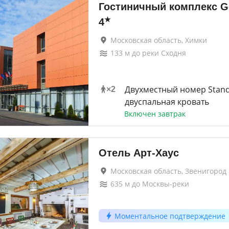
Гостиничный комплекс Go
★
4
Московская область, Химки
133
м до
реки Сходня
Двухместный номер Stan
×
2
двуспальная кровать
Включен завтрак
Отель Арт-Хаус
Московская область, Звенигород
635
м до
Москвы-реки
Моментальное подтверждение