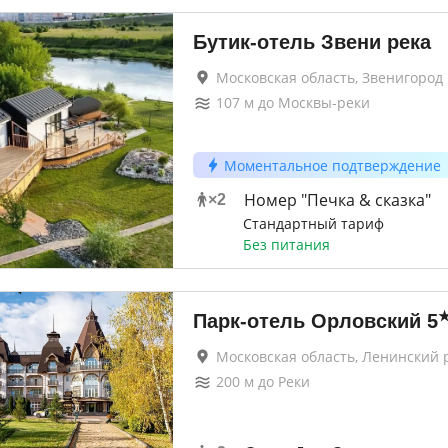
Бутик-отель Звени река
Московская область, Звенигород
107
м до
Москвы-реки
Моментальное подтверждение
Номер "Печка & сказка"
×
2
Стандартный тариф
Без питания
Парк-отель Орловский
5
Московская область, Ленинский 
200
м до
Реки