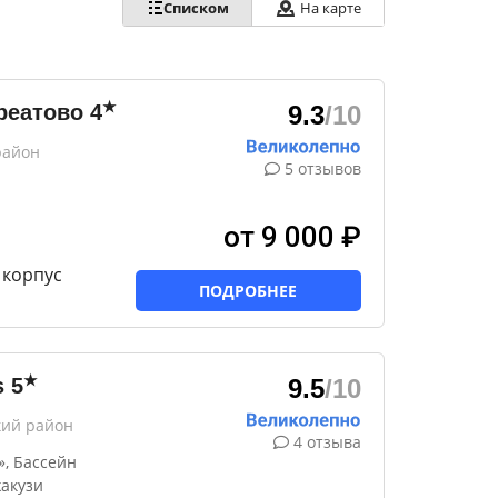
Списком
На карте
★
реатово
4
9.3
/10
район
5 отзывов
от 9 000 ₽
корпус
ПОДРОБНЕЕ
★
s
5
9.5
/10
кий район
4 отзыва
», Бассейн
акузи