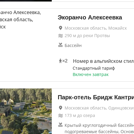
Экоранчо Алексеевка
Московская область, Можайск
290
м до
реки Протвы
Бассейн
Номер в альпийском стил
×
2
Стандартный тариф
Включен завтрак
Парк-отель Бридж Кантр
Московская область, Одинцовск
173
м до
озера
Крытый круглогодичный бассейн
подогреваемые бассейны, Основ