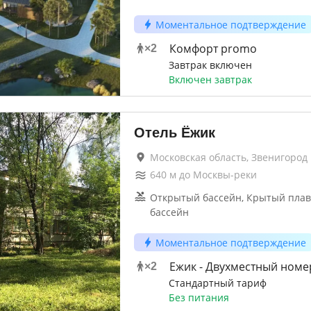
Моментальное подтверждение
Комфорт promo
×
2
Завтрак включен
Включен завтрак
Отель Ёжик
Московская область, Звенигород
640
м до
Москвы-реки
Открытый бассейн, Крытый пла
бассейн
Моментальное подтверждение
Ежик - Двухместный номер
×
2
Стандартный тариф
Без питания