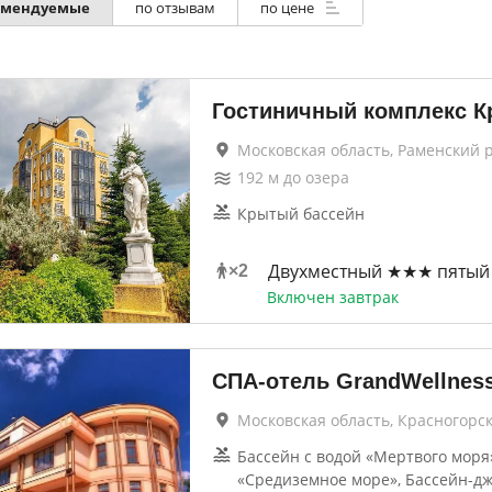
омендуемые
по отзывам
по цене
Гостиничный комплекс К
Московская область, Раменский 
192
м до
озера
Крытый бассейн
Двухместный ★★★ пятый 
×
2
Включен завтрак
СПА-отель GrandWellnes
Московская область, Красногорс
Бассейн с водой «Мертвого моря
«Средиземное море», Бассейн-дж