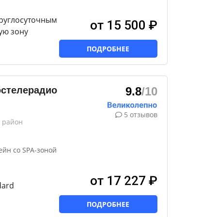
круглосуточным
от 15 500 ₽
ую зону
ПОДРОБНЕЕ
остелерадио
9.8
/10
5 отзывов
 район
ейн со SPA-зоной
от 17 227 ₽
dard
ПОДРОБНЕЕ