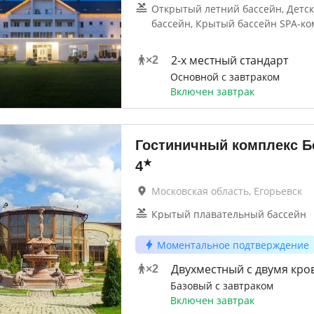
Открытый летний бассейн, Детс
бассейн, Крытый бассейн SPA-ко
2-x местный стандарт
×
2
Основной с завтраком
Включен завтрак
Гостиничный комплекс Б
★
4
Московская область, Егорьевск
Крытый плавательный бассейн
Моментальное подтверждение
Двухместный с двумя кро
×
2
Базовый с завтраком
Включен завтрак