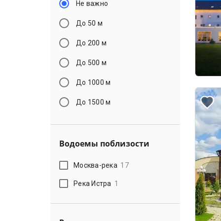
Не важно
До 50 м
До 200 м
До 500 м
До 1000 м
До 1500 м
Водоемы поблизости
Москва-река
17
Река Истра
1