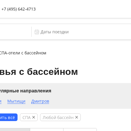
+7 (495) 642-4713
СПА-отели с бассейном
вья с бассейном
улярные направления
и
Мытищи
Дмитров
СПА
Любой бассейн
ить всё