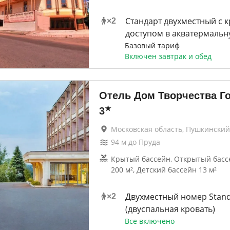
Стандарт двухместный с 
×
2
доступом в акватермальн
Базовый тариф
Включен завтрак и обед
Отель Дом Творчества Г
★
3
Московская область, Пушкинский
94
м до
Пруда
Крытый бассейн, Открытый басс
200 м², Детский бассейн 13 м²
Двухместный номер Stan
×
2
(двуспальная кровать)
Все включено