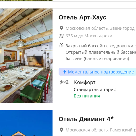
Отель Арт-Хаус
Московская область, Звенигород
635
м до
Москвы-реки
Закрытый бассейн с кедровыми 
Открытый плавательный бассей
бассейн (банные очарования)
Моментальное подтверждение
Комфорт
×
2
Стандартный тариф
Без питания
★
Отель Диамант
4
Московская область, Раменский 