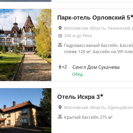
Парк-отель Орловский
5
Московская область, Ленинский 
200
м до
Реки
Гидромассажный бассейн, Бассей
пляже 120 м², Бассейн на VIP-пля
Сингл Дом Сукачева
×
2
Обед
★
Отель Искра
3
Московская область, Одинцовск
Крытый бассейн 275 м²