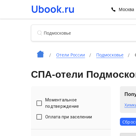
Москва
Отели России
Подмосковье
СПА-отели Подмоско
Поп
Моментальное
Химк
подтверждение
Оплата при заселении
Сброс