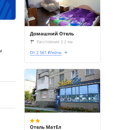
Домашний Отель
Расстояние 2.2 км
м
От 2 561 ₽/ночь
Отель МатЕл