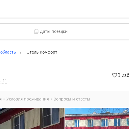
 область
Отель Комфорт
В из
. 11
я
Условия проживания
Вопросы и ответы