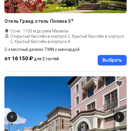
★
Отель Гранд отель Поляна
5
Сочи
·
1100
м до
реки Мзымты
Открытый бассейн в корпусе C, Крытый бассейн в корпусе
C, Крытый бассейн в корпусе A
2-x местный делюкс TWIN с мансардой
от 16 150 ₽
для 2 гостей
Выбрать