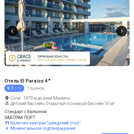
★
Отель El Paraiso
4
9.7
7 оценок
/ 10
Сочи
·
1070
м до
реки Мзымты
Детский бассейн, Открытый основной бассейн 50 м²
Стандарт c балконом
ЗАВТРАК ПОРТ
Включен завтрак "шведский стол"
Моментальное подтверждение