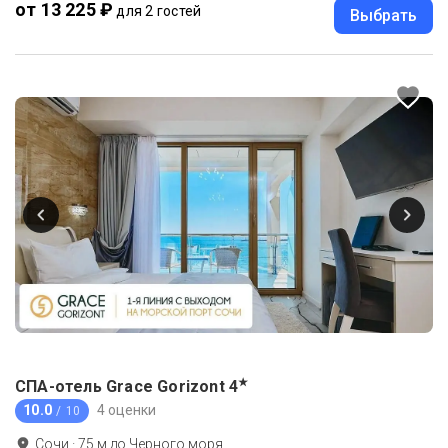
от 13 225 ₽
для 2 гостей
Выбрать
★
СПА-отель Grace Gorizont
4
10.0
4 оценки
/ 10
Сочи
·
75
м до
Черного моря