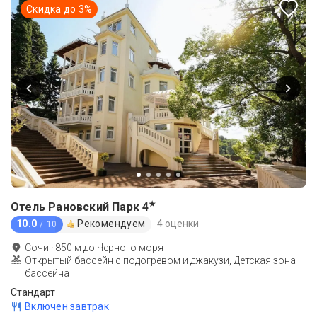
Скидка до
3
%
★
Отель Рановский Парк
4
10.0
Рекомендуем
4 оценки
/ 10
Сочи
·
850
м до
Черного моря
Открытый бассейн с подогревом и джакузи, Детская зона
бассейна
Стандарт
Включен завтрак