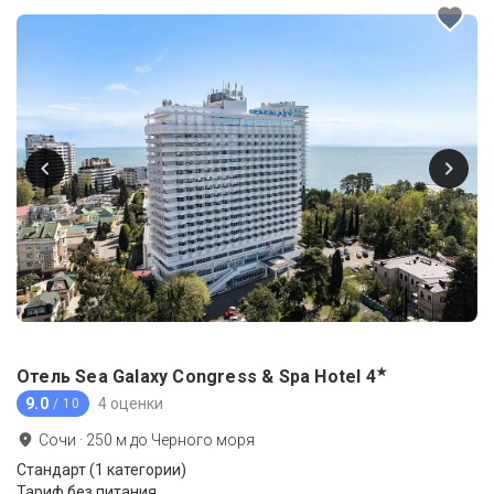
★
Отель Sea Galaxy Congress & Spa Hotel
4
9.0
4 оценки
/ 10
Сочи
·
250
м до
Черного моря
Стандарт (1 категории)
Тариф без питания