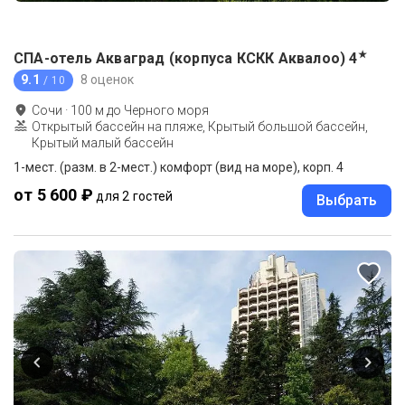
★
СПА-отель Акваград (корпуса КСКК Аквалоо)
4
9.1
8 оценок
/ 10
Сочи
·
100
м до
Черного моря
Открытый бассейн на пляже, Крытый большой бассейн,
Крытый малый бассейн
1-мест. (разм. в 2-мест.) комфорт (вид на море), корп. 4
от 5 600 ₽
для 2 гостей
Выбрать