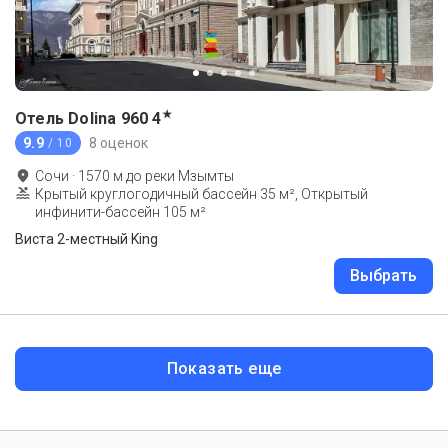
★
Отель Dolina 960
4
9.9
8 оценок
/ 10
Сочи
·
1570
м до
реки Мзымты
Крытый круглогодичный бассейн 35 м², Открытый
инфинити-бассейн 105 м²
Виста 2-местный King
Выбрать
Показать еще