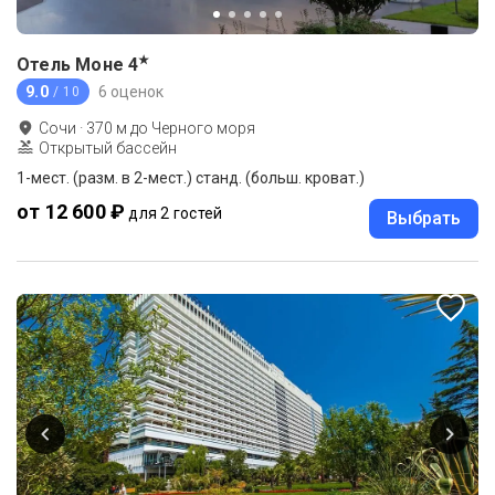
★
Отель Моне
4
9.0
6 оценок
/ 10
Сочи
·
370
м до
Черного моря
Открытый бассейн
1-мест. (разм. в 2-мест.) станд. (больш. кроват.)
от 12 600 ₽
для 2 гостей
Выбрать