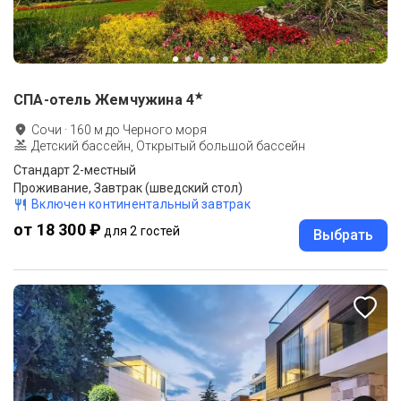
★
СПА-отель Жемчужина
4
Сочи
·
160
м до
Черного моря
Детский бассейн, Открытый большой бассейн
Стандарт 2-местный
Проживание, Завтрак (шведский стол)
Включен континентальный завтрак
от 18 300 ₽
для 2 гостей
Выбрать