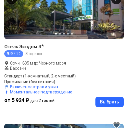
★
Отель Экодом
4
9.9
8 оценок
/ 10
Сочи
·
835
м до
Черного моря
Бассейн
Стандарт (1-комнатный, 2-х местный)
Проживание (без питания)
Включен завтрак и ужин
Моментальное подтверждение
от 5 924 ₽
для 2 гостей
Выбрать