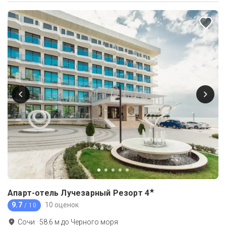
★
Апарт-отель Лучезарный Резорт
4
9.7
10 оценок
/ 10
Сочи
·
58.6
м до
Черного моря