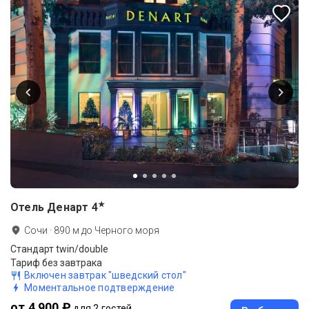
★
Отель Денарт
4
Сочи
·
890
м до
Черного моря
Стандарт twin/double
Тариф без завтрака
Включен завтрак "шведский стол"
Моментальное подтверждение
от 4 900 ₽
для 2 гостей