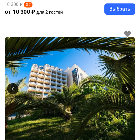
10 300 ₽
-
3
%
Выбрать
от 10 300 ₽
для 2 гостей