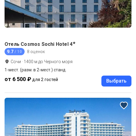
★
Отель Cosmos Sochi Hotel
4
9.7
8 оценок
/ 10
Сочи
·
1400
м до
Черного моря
1-мест. (разм. в 2-мест.) станд.
от 6 500 ₽
для 2 гостей
Выбрать