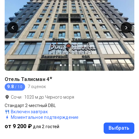
★
Отель Талисман
4
9.8
7 оценок
/ 10
Сочи
·
1020
м до
Черного моря
Стандарт 2-местный DBL
Включен завтрак
Моментальное подтверждение
от 9 200 ₽
для 2 гостей
Выбрать