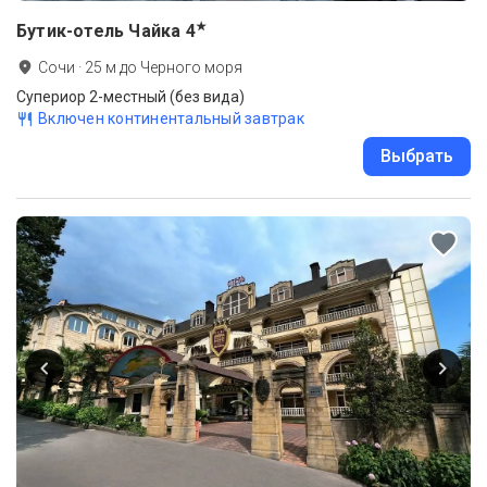
★
Бутик-отель Чайка
4
Сочи
·
25
м до
Черного моря
Супериор 2-местный (без вида)
Включен континентальный завтрак
Выбрать