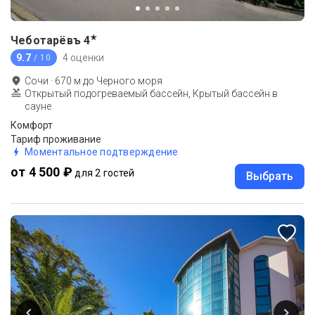
★
Чеботарёвъ
4
9.7
4 оценки
/ 10
Сочи
·
670
м до
Черного моря
Открытый подогреваемый бассейн, Крытый бассейн в
сауне
Комфорт
Тариф проживание
Моментальное подтверждение
от 4 500 ₽
для 2 гостей
Выбрать