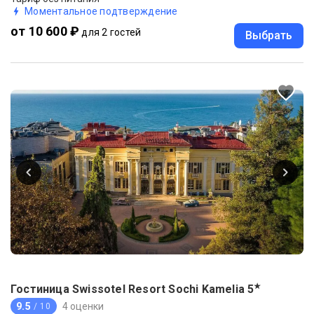
Моментальное подтверждение
от 10 600 ₽
для 2 гостей
Выбрать
★
Гостиница Swissotel Resort Sochi Kamelia
5
9.5
4 оценки
/ 10