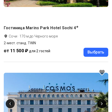
★
Гостиница Marins Park Hotel Sochi
4
Сочи
·
170
м до
Черного моря
2-мест. станд. TWIN
от 11 500 ₽
для 2 гостей
Выбрать