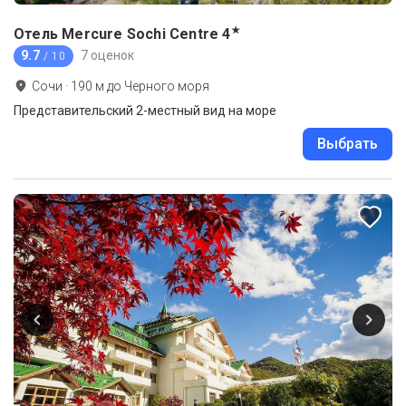
★
Отель Mercure Sochi Centre
4
9.7
7 оценок
/ 10
Сочи
·
190
м до
Черного моря
Представительский 2-местный вид на море
Выбрать