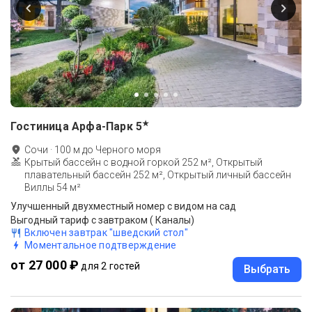
★
Гостиница Арфа-Парк
5
Сочи
·
100
м до
Черного моря
Крытый бассейн с водной горкой 252 м², Открытый
плавательный бассейн 252 м², Открытый личный бассейн
Виллы 54 м²
Улучшенный двухместный номер с видом на сад
Выгодный тариф с завтраком ( Каналы)
Включен завтрак "шведский стол"
Моментальное подтверждение
от 27 000 ₽
для 2 гостей
Выбрать