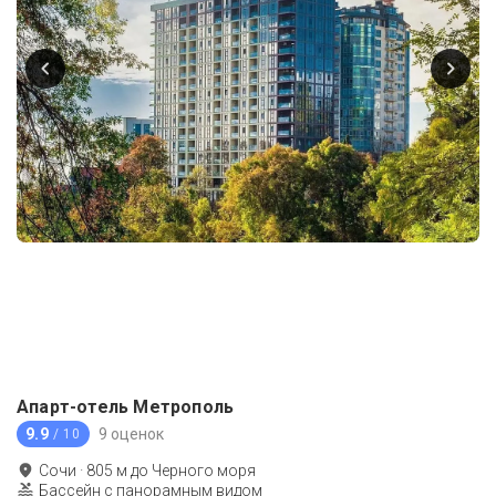
Апарт-отель Метрополь
9.9
9 оценок
/ 10
Сочи
·
805
м до
Черного моря
Бассейн с панорамным видом