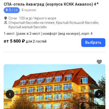
★
СПА-отель Акваград (корпуса КСКК Аквалоо)
4
9.1
8 оценок
/ 10
Сочи
·
100
м до
Черного моря
Открытый бассейн на пляже, Крытый большой бассейн,
Крытый малый бассейн
1-мест. (разм. в 2-мест.) комфорт (вид на море), корп. 4
от 5 600 ₽
для 2 гостей
Выбрать