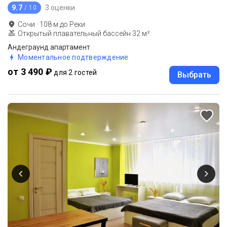
9.7
3 оценки
/ 10
Сочи
·
108
м до
Реки
Открытый плавательный бассейн 32 м²
Андеграунд апартамент
Моментальное подтверждение
от 3 490 ₽
для 2 гостей
Выбрать