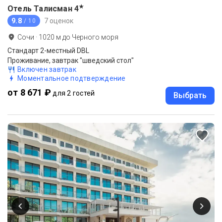
★
Отель Талисман
4
9.8
7 оценок
/ 10
Сочи
·
1020
м до
Черного моря
Стандарт 2-местный DBL
Проживание, завтрак "шведский стол"
Включен завтрак
Моментальное подтверждение
от 8 671 ₽
для 2 гостей
Выбрать