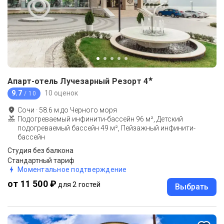
★
Апарт-отель Лучезарный Резорт
4
9.7
10 оценок
/ 10
Сочи
·
58.6
м до
Черного моря
Подогреваемый инфинити-бассейн 96 м², Детский
подогреваемый бассейн 49 м², Пейзажный инфинити-
бассейн
Студия без балкона
Стандартный тариф
Моментальное подтверждение
от 11 500 ₽
для 2 гостей
Выбрать