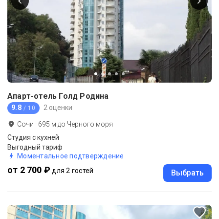
Апарт-отель Голд Родина
9.8
2 оценки
/ 10
Сочи
·
695
м до
Черного моря
Студия с кухней
Выгодный тариф
Моментальное подтверждение
от 2 700 ₽
для 2 гостей
Выбрать