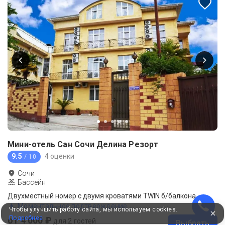
Мини-отель Сан Сочи Делина Резорт
9.5
4 оценки
/ 10
Сочи
Бассейн
Двухместный номер с двумя кроватями TWIN б/балкона
Моментальное подтверждение
Чтобы улучшить работу сайта, мы используем cookies.
Подробнее
от 4 000 ₽
для 2 гостей
Выбрать