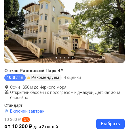
★
Отель Рановский Парк
4
10.0
Рекомендуем
4 оценки
/ 10
Сочи
·
850
м до
Черного моря
Открытый бассейн с подогревом и джакузи, Детская зона
бассейна
Стандарт
Включен завтрак
10 300 ₽
-
3
%
Выбрать
от 10 300 ₽
для 2 гостей