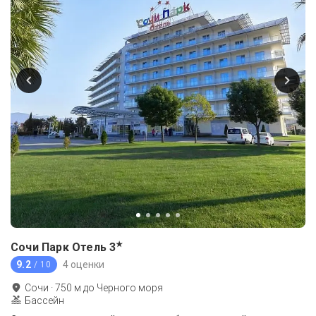
★
Сочи Парк Отель
3
9.2
4 оценки
/ 10
Сочи
·
750
м до
Черного моря
Бассейн