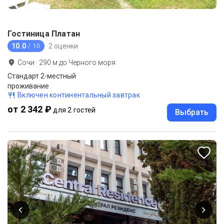
Гостиница Платан
10.0
2 оценки
/ 10
Сочи
·
290
м до
Черного моря
Стандарт 2-местный
проживание
Включен континентальный завтрак
от 2 342 ₽
для 2 гостей
Выбрать