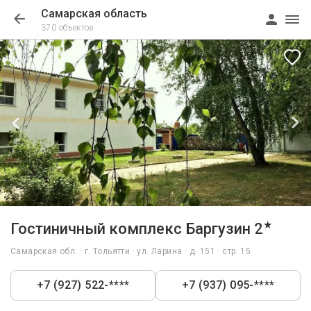
Самарская область
370 объектов
1/83
★
Гостиничный комплекс Баргузин 2
Самарская обл. · г. Тольятти · ул. Ларина · д. 151 · стр. 15
+7 (927) 522-****
+7 (937) 095-****