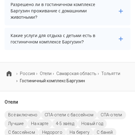
В гостиничном комплексе Баргузин есть парковка,
Разрешено ли в гостиничном комплексе
уточните информацию перед бронированием у
Баргузин проживание с домашними
менеджера, возможно, услуга оплачивается отдельно.
животными?
Проживание с домашними животными разрешено.
Какие услуги для отдыха с детьми есть в
Однако, это может оплачиваться дополнительно.
гостиничном комплексе Баргузин?
Для детей в гостиничном комплексе Баргузин
работает детские книги, музыка, фильмы.
Россия
Отели
Самарская область
Тольятти
Гостиничный комплекс Баргузин
Отели
Всё включено
СПА-отели с бассейном
СПА-отели
Лучшие
На карте
4-5 звёзд
Новый год
C бассейном
Недорого
На берегу
С баней