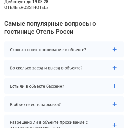
Действует до 19.08.28
ОТЕЛЬ «ROSSI HOTEL»
Самые популярные вопросы о
гостинице Отель Росси
Сколько стоит проживание в объекте?
Стоимость проживания в объекте начинается от 4750
Во сколько заезд и выезд в объекте?
рублей. Чтобы увидеть актуальные цены на
проживание, выберите нужные даты и количество
гостей.
Заезд возможен после 14:00, а выезд необходимо
Есть ли в объекте бассейн?
осуществить до 12:00.
В объекте нет бассейна.
В объекте есть парковка?
В объекте нет парковки.
Разрешено ли в объекте проживание с