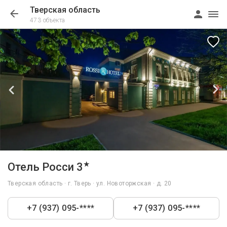
Тверская область
473 объекта
1/10
★
Отель Росси 3
Тверская область · г. Тверь · ул. Новоторжская · д. 20
+7 (937) 095-****
+7 (937) 095-****