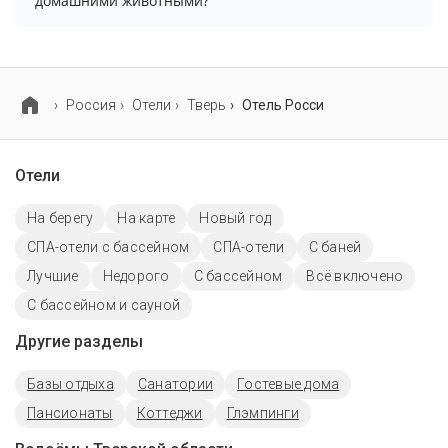
домашними животными?
Проживание с домашними животными разрешено.
Однако, это может оплачиваться дополнительно.
Россия
Отели
Тверь
Отель Росси
Отели
На берегу
На карте
Новый год
СПА-отели с бассейном
СПА-отели
С баней
Лучшие
Недорого
C бассейном
Всё включено
С бассейном и сауной
Другие разделы
Базы отдыха
Санатории
Гостевые дома
Пансионаты
Коттеджи
Глэмпинги