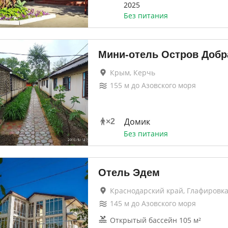
2025
Без питания
Мини-отель Остров Добр
Крым, Керчь
155
м до
Азовского моря
Домик
×
2
Без питания
Отель Эдем
Краснодарский край, Глафировк
145
м до
Азовского моря
Открытый бассейн 105 м²