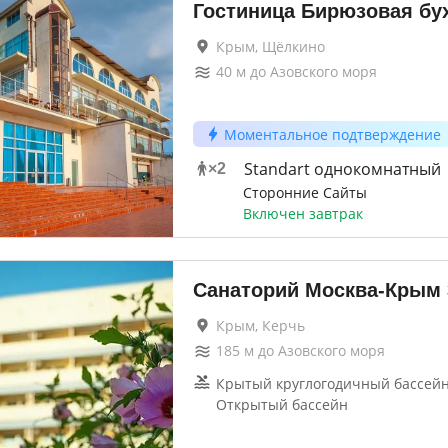
Гостиница Бирюзовая бу
Крым, Щёлкино
40
м до
Азовского моря
Моментальное подтверждение
Standart однокомнатный
×
2
Сторонние Сайты
Включен завтрак
Санаторий Москва-Крым
Крым, Керчь
185
м до
Азовского моря
Крытый круглогодичный бассейн 
Открытый бассейн