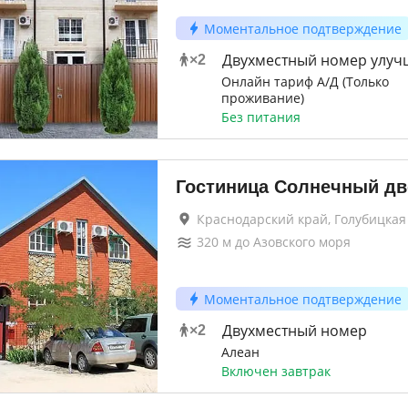
Моментальное подтверждение
Двухместный номер улу
×
2
Онлайн тариф А/Д (Только
проживание)
Без питания
Гостиница Солнечный дв
Краснодарский край, Голубицкая
320
м до
Азовского моря
Моментальное подтверждение
Двухместный номер
×
2
Алеан
Включен завтрак