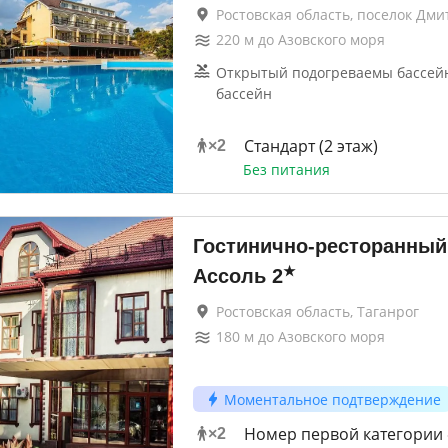
Ростовская область, поселок Дм
220
м до
Азовского моря
Открытый подогреваемы бассей
бассейн
Стандарт (2 этаж)
×
2
Без питания
Гостинично-ресторанный
★
Ассоль
2
Ростовская область, Таганрог
180
м до
Азовского моря
Моментальное подтверждение
Номер первой категории 
×
2