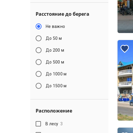
Расстояние до берега
Не важно
До 50 м
До 200 м
До 500 м
До 1000 м
До 1500 м
Расположение
В лесу
3