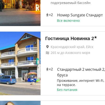
подогреваемый бассейн
Номер Sungate Стандарт
×
2
Все включено
★
Гостиница Новинка
2
Краснодарский край, Ейск
265
м до
Азовского моря
Стандартный 2 местный 2,
×
2
бруса
Проживание, интернет Wi-Fi,
на террасе.
Без питания