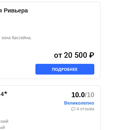
я Ривьера
 зона бассейна,
от 20 500 ₽
ПОДРОБНЕЕ
★
4
10.0
/10
4 отзыва
ский
тый