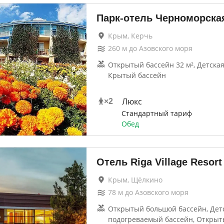
Парк-отель Черноморска
Крым, Керчь
260
м до
Азовского моря
Открытый бассейн 32 м², Детская
Крытый бассейн
Люкс
×
2
Стандартный тариф
Обед
Отель Riga Village Resort
Крым, Щёлкино
78
м до
Азовского моря
Открытый большой бассейн, Дет
подогреваемый бассейн, Откры