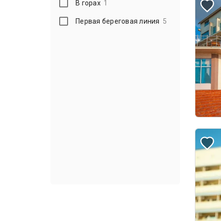
В горах
1
Первая береговая линия
5