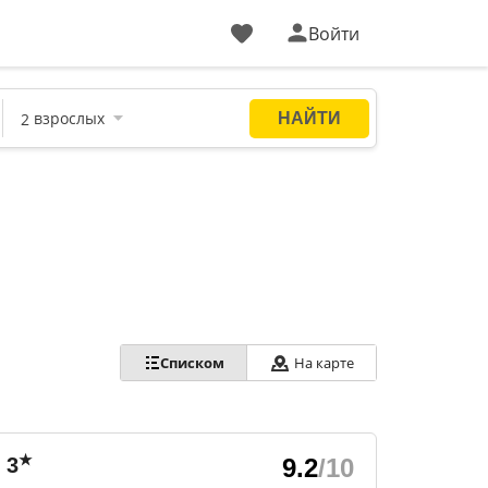
Войти
Списком
На карте
★
3
9.2
/10