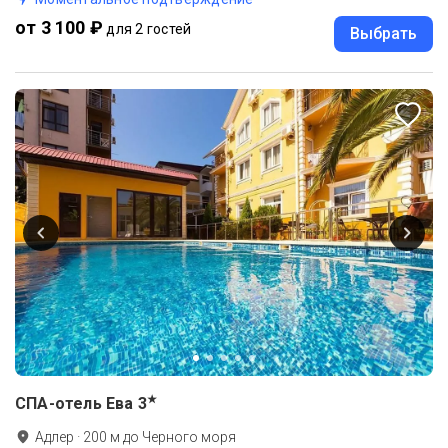
от 3 100 ₽
для 2 гостей
Выбрать
★
СПА-отель Ева
3
Адлер
·
200
м до
Черного моря