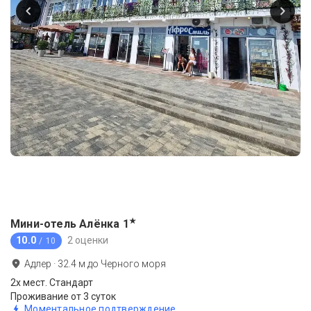
★
Мини-отель Алёнка
1
10.0
2 оценки
/ 10
Адлер
·
32.4
м до
Черного моря
2х мест. Стандарт
Проживание от 3 суток
Моментальное подтверждение