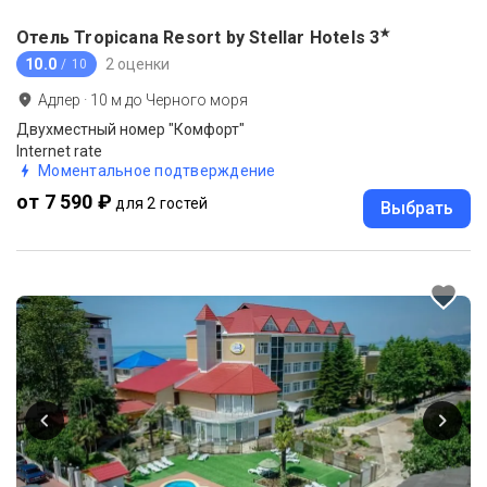
★
Отель Tropicana Resort by Stellar Hotels
3
10.0
2 оценки
/ 10
Адлер
·
10
м до
Черного моря
Двухместный номер "Комфорт"
Internet rate
Моментальное подтверждение
от 7 590 ₽
для 2 гостей
Выбрать