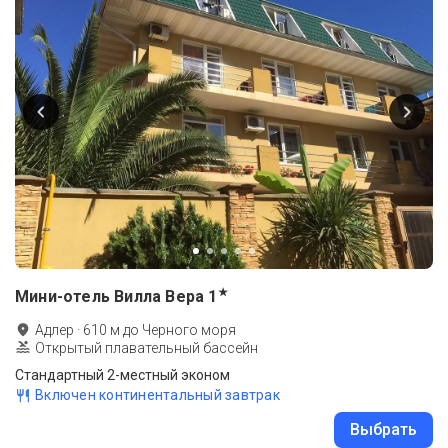
★
Мини-отель Вилла Вера
1
Адлер
·
610
м до
Черного моря
Открытый плавательный бассейн
Стандартный 2-местный эконом
Включен континентальный завтрак
Выбрать