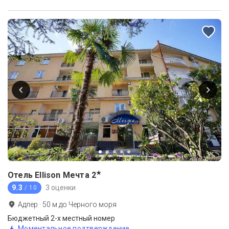
★
Отель Ellison Мечта
2
9.3
3 оценки
/ 10
Адлер
·
50
м до
Черного моря
Бюджетный 2-х местный номер
Моментальное подтверждение