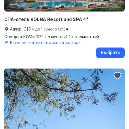
★
СПА-отель VOLNA Resort and SPA
4
Адлер
·
215
м до
Черного моря
Стандарт КОМФОРТ 2-х местный 1-но комнатный
Включен континентальный завтрак
Выбрать