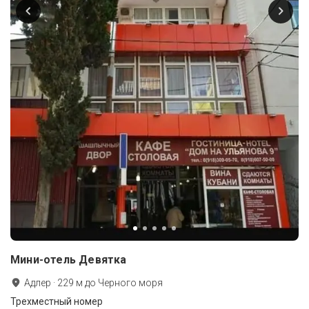
Мини-отель Девятка
Адлер
·
229
м до
Черного моря
Трехместный номер