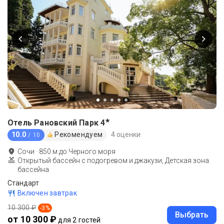
★
Отель Рановский Парк
4
10.0
Рекомендуем
4 оценки
/ 10
Сочи
·
850
м до
Черного моря
Открытый бассейн с подогревом и джакузи, Детская зона
бассейна
Стандарт
Включен завтрак
10 300 ₽
-
3
%
Выбрать
от 10 300 ₽
для 2 гостей