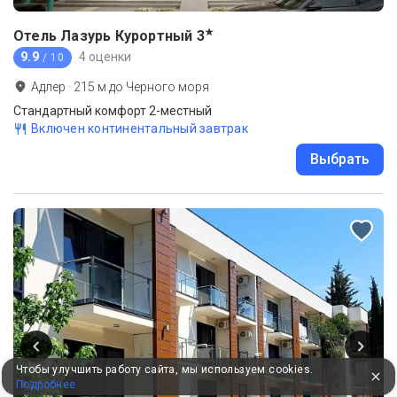
★
Отель Лазурь Курортный
3
9.9
4 оценки
/ 10
Адлер
·
215
м до
Черного моря
Стандартный комфорт 2-местный
Включен континентальный завтрак
Выбрать
Чтобы улучшить работу сайта, мы используем cookies.
Подробнее