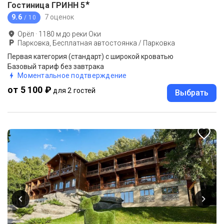
★
Гостиница ГРИНН
5
9.6
7 оценок
/ 10
Орёл
·
1180
м до
реки Оки
Парковка, Бесплатная автостоянка / Парковка
Первая категория (стандарт) с широкой кроватью
Базовый тариф без завтрака
Моментальное подтверждение
от 5 100 ₽
для 2 гостей
Выбрать