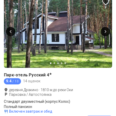
★
Парк-отель Русский
4
9.4
14 оценок
/ 10
деревня Дракино
·
1810
м до
реки Оки
Парковка / Автостоянка
Стандарт двухместный (корпус Колос)
Полный пансион
Включен завтрак и обед