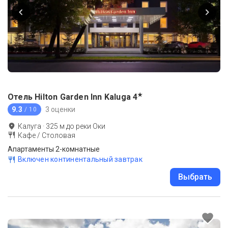
★
Отель Hilton Garden Inn Kaluga
4
9.3
3 оценки
/ 10
Калуга
·
325
м до
реки Оки
Кафе / Столовая
Апартаменты 2-комнатные
Включен континентальный завтрак
Выбрать