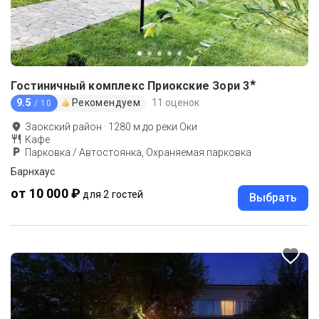
★
Гостиничный комплекс Приокские Зори
3
9.5
Рекомендуем
11 оценок
/ 10
Заокский район
·
1280
м до
реки Оки
Кафе
Парковка / Автостоянка, Охраняемая парковка
Барнхаус
от 10 000 ₽
для 2 гостей
Выбрать