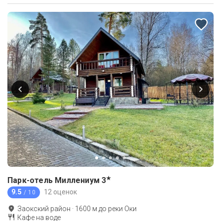
★
Парк-отель Миллениум
3
9.5
12 оценок
/ 10
Заокский район
·
1600
м до
реки Оки
Кафе на воде