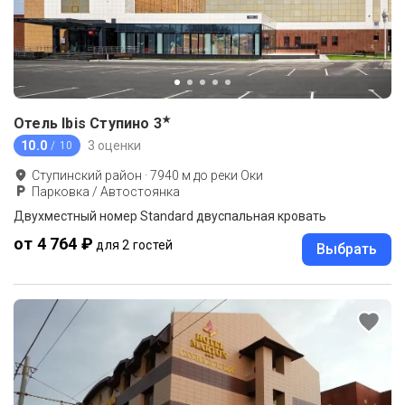
★
Отель Ibis Ступино
3
10.0
3 оценки
/ 10
Ступинский район
·
7940
м до
реки Оки
Парковка / Автостоянка
Двухместный номер Standard двуспальная кровать
от 4 764 ₽
для 2 гостей
Выбрать