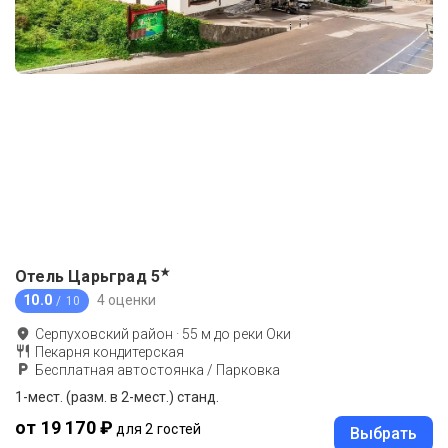
★
Отель Царьград
5
10.0
4 оценки
/ 10
Серпуховский район
·
55
м до
реки Оки
Пекарня кондитерская
Бесплатная автостоянка / Парковка
1-мест. (разм. в 2-мест.) станд.
от 19 170 ₽
для 2 гостей
Выбрать