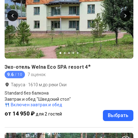
★
Эко-отель Welna Eco SPA resort
4
9.6
7 оценок
/ 10
Таруса
·
1610
м до
реки Оки
Standard без балкона
Завтрак и обед "Шведский стол"
Включен завтрак и обед
от 14 950 ₽
для 2 гостей
Выбрать