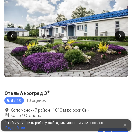
★
Отель Аэроград
3
9.8
10 оценок
/ 10
Коломенский район
·
1010
м до
реки Оки
Кафе / Столовая
Парковка / Автостоянка
Чтобы улучшить работу сайта, мы используем cookies.
Подробнее