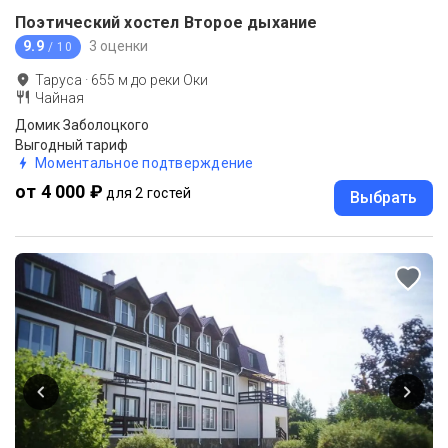
Поэтический хостел Второе дыхание
9.9
3 оценки
/ 10
Таруса
·
655
м до
реки Оки
Чайная
Домик Заболоцкого
Выгодный тариф
Моментальное подтверждение
от 4 000 ₽
для 2 гостей
Выбрать