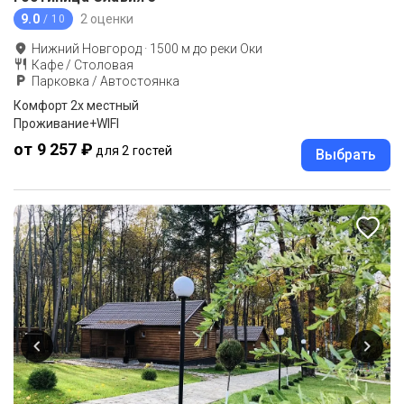
9.0
2 оценки
/ 10
Нижний Новгород
·
1500
м до
реки Оки
Кафе / Столовая
Парковка / Автостоянка
Комфорт 2х местный
Проживание+WIFI
от 9 257 ₽
для 2 гостей
Выбрать