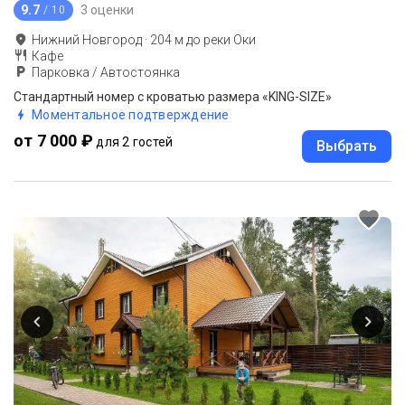
9.7
3 оценки
/ 10
Нижний Новгород
·
204
м до
реки Оки
Кафе
Парковка / Автостоянка
Стандартный номер с кроватью размера «KING-SIZE»
Моментальное подтверждение
от 7 000 ₽
для 2 гостей
Выбрать