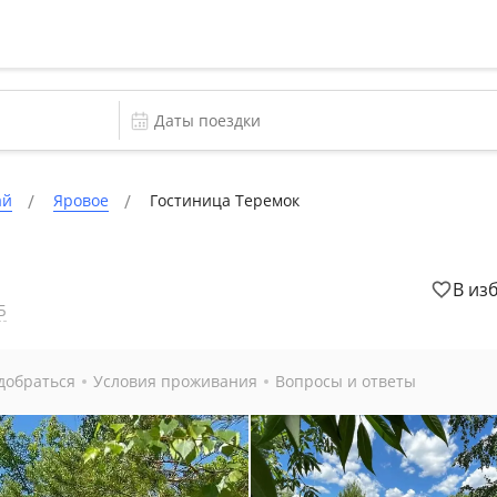
ай
Яровое
Гостиница Теремок
В из
Б
добраться
Условия проживания
Вопросы и ответы