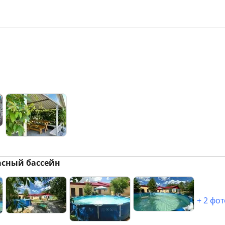
асный бассейн
+
2
фот