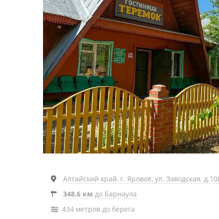
Алтайский край, г. Яровое, ул. Заводская, д.10
348.6 км
до Барнаула
434 метров до берега