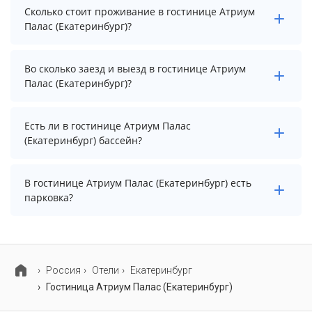
Сколько стоит проживание в гостинице Атриум
Палас (Екатеринбург)?
Стоимость проживания в гостинице Атриум Палас
Во сколько заезд и выезд в гостинице Атриум
(Екатеринбург) начинается от 9200 рублей. Чтобы
Палас (Екатеринбург)?
увидеть актуальные цены на проживание, выберите
нужные даты и количество гостей.
Заезд возможен после 14:00, а выезд необходимо
Есть ли в гостинице Атриум Палас
осуществить до 12:00.
(Екатеринбург) бассейн?
В гостинице Атриум Палас (Екатеринбург) нет
В гостинице Атриум Палас (Екатеринбург) есть
бассейна.
парковка?
В гостинице Атриум Палас (Екатеринбург) есть
парковка, уточните информацию перед
бронированием у менеджера, возможно, услуга
Россия
Отели
Екатеринбург
оплачивается отдельно.
Гостиница Атриум Палас (Екатеринбург)