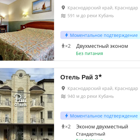
Краснодарский край, Краснодар
591
м до
реки Кубань
Моментальное подтверждение
×
2
Двухместный эконом
Без питания
★
Отель Рай
3
Краснодарский край, Краснодар
940
м до
реки Кубань
Моментальное подтверждение
×
2
Эконом двухместный
Стандартный