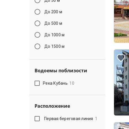
До 50 м
До 200 м
До 500 м
До 1000 м
До 1500 м
Водоемы поблизости
Река Кубань
10
Расположение
Первая береговая линия
1