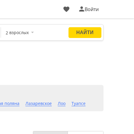
Войти
ая поляна
Лазаревское
Лоо
Туапсе