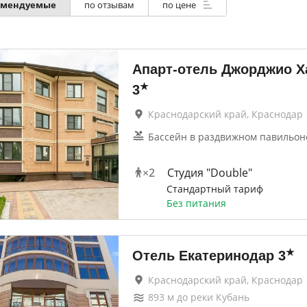
омендуемые
по отзывам
по цене
Апарт-отель Джорджио Х
★
3
Краснодарский край, Краснодар
Бассейн в раздвижном павильоне
×
2
Студия "Double"
Стандартный тариф
Без питания
★
Отель Екатеринодар
3
Краснодарский край, Краснодар
893
м до
реки Кубань