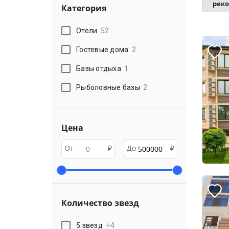
рек
Категория
Отели
52
Гостевые дома
2
Базы отдыха
1
Рыболовные базы
2
Цена
От
₽
До
₽
Количество звезд
5 звезд
+
4