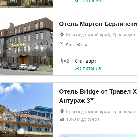
Без питания
Отель Мартон Берлинск
Краснодарский край, Краснодар
Бассейны
×
2
Стандарт
Без питания
Отель Bridge от Травел 
★
Антураж
3
Краснодарский край, Краснодар
1590
м до
озера