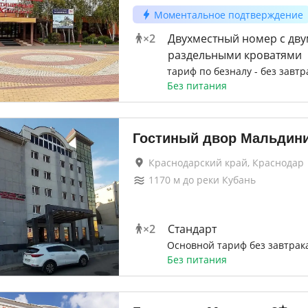
Моментальное подтверждение
×
2
Двухместный номер с дву
раздельными кроватями
тариф по безналу - без завтр
Без питания
Гостиный двор Мальдини
Краснодарский край, Краснодар
1170
м до
реки Кубань
×
2
Стандарт
Основной тариф без завтрак
Без питания