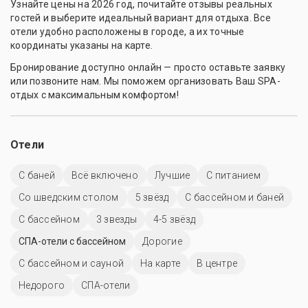
Узнайте цены на 2026 год, почитайте отзывы реальных
гостей и выберите идеальный вариант для отдыха. Все
отели удобно расположены в городе, а их точные
координаты указаны на карте.
Бронирование доступно онлайн — просто оставьте заявку
или позвоните нам. Мы поможем организовать Ваш SPA-
отдых с максимальным комфортом!
Отели
С баней
Всё включено
Лучшие
С питанием
Со шведским столом
5 звёзд
С бассейном и баней
C бассейном
3 звезды
4-5 звёзд
СПА-отели с бассейном
Дорогие
С бассейном и сауной
На карте
В центре
Недорого
СПА-отели