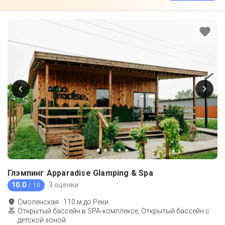
Глэмпинг Apparadise Glamping & Spa
10.0
3 оценки
/ 10
Смоленская
·
110
м до
Реки
Открытый бассейн в SPA-комплексе, Открытый бассейн с
детской зоной