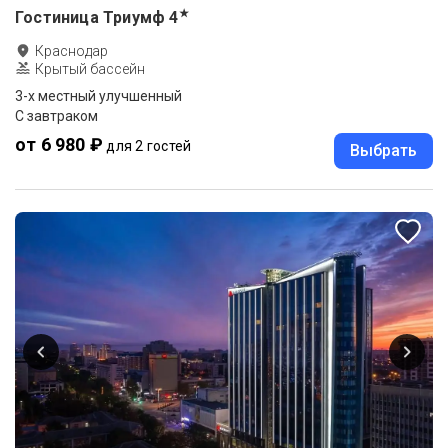
★
Гостиница Триумф
4
Краснодар
Крытый бассейн
3-x местный улучшенный
С завтраком
от 6 980 ₽
для 2 гостей
Выбрать