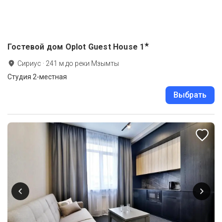
★
Гостевой дом Oplot Guest House
1
Сириус
·
241
м до
реки Мзымты
Студия 2-местная
Выбрать