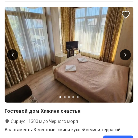
Гостевой дом Хижина счастья
Сириус
·
1300
м до
Черного моря
Апартаменты 3-местные с мини-кухней и мини-террасой