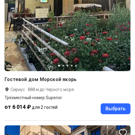
Гостевой дом Морской якорь
Сириус
·
888
м до
Черного моря
Трёхместный номер Superior
от 6 014 ₽
для 2 гостей
Выбрать