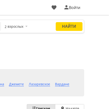
Войти
яна
Джемете
Лазаревское
Вардане
Списком
На карте