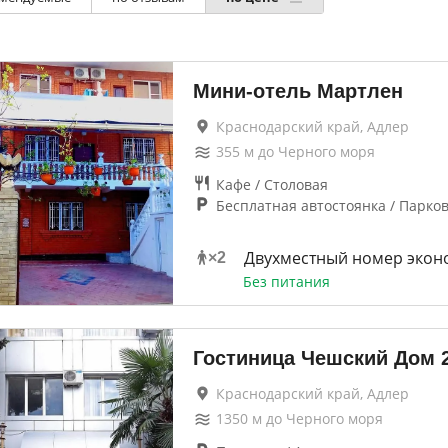
Мини-отель Мартлен
Краснодарский край, Адлер
355
м до
Черного моря
Кафе / Столовая
Бесплатная автостоянка / Парко
Двухместный номер экон
×
2
Без питания
Гостиница Чешский Дом
Краснодарский край, Адлер
1350
м до
Черного моря