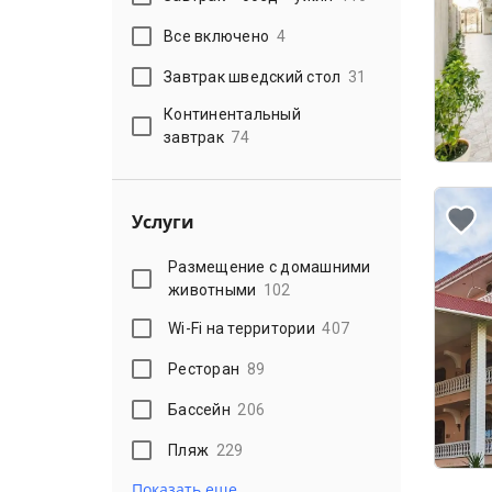
Все включено
4
Завтрак шведский стол
31
Континентальный
завтрак
74
Услуги
Размещение с домашними
животными
102
Wi-Fi на территории
407
Ресторан
89
Бассейн
206
Пляж
229
Показать еще