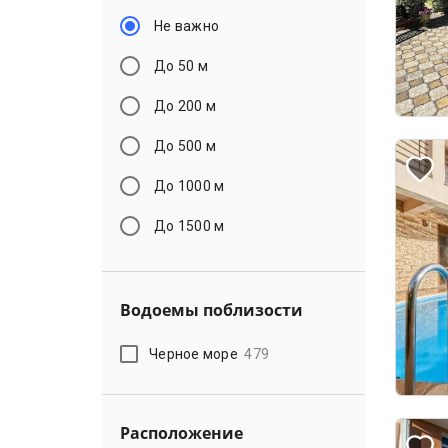
Не важно
До 50 м
До 200 м
До 500 м
До 1000 м
До 1500 м
Водоемы поблизости
Черное море
479
Расположение