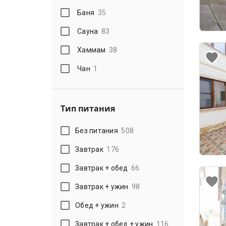
Баня
35
Сауна
83
Хаммам
38
Чан
1
Тип питания
Без питания
508
Завтрак
176
Завтрак + обед
66
Завтрак + ужин
98
Обед + ужин
2
Завтрак + обед + ужин
116