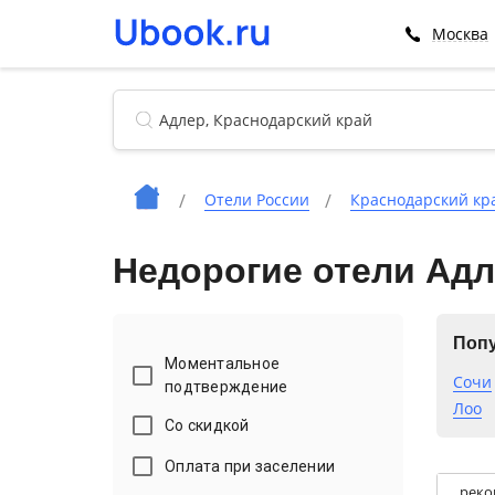
Москва
Отели России
Краснодарский кр
Недорогие отели Ад
Попу
Моментальное
Сочи
подтверждение
Лоо
Со скидкой
Оплата при заселении
реко