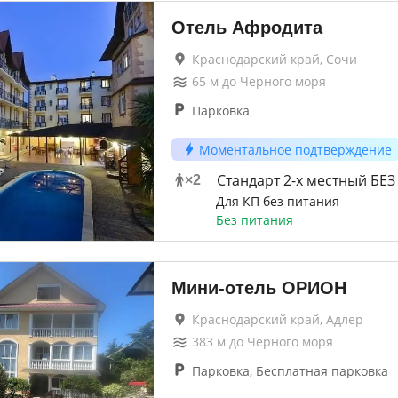
Отель Афродита
Краснодарский край, Сочи
65
м до
Черного моря
Парковка
Моментальное подтверждение
Стандарт 2-х местный БЕ
×
2
Для КП без питания
Без питания
Мини-отель ОРИОН
Краснодарский край, Адлер
383
м до
Черного моря
Парковка, Бесплатная парковка