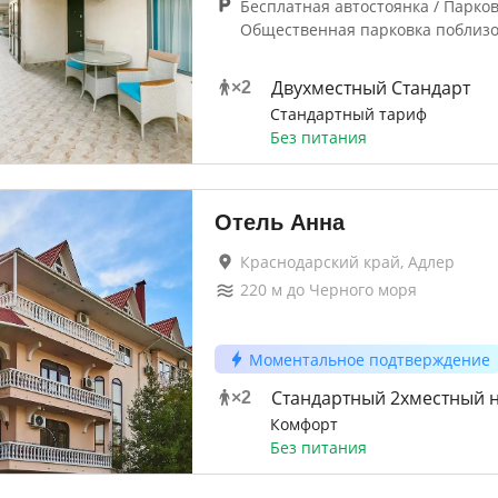
Бесплатная автостоянка / Парков
Общественная парковка поблизо
Двухместный Стандарт
×
2
Стандартный тариф
Без питания
Отель Анна
Краснодарский край, Адлер
220
м до
Черного моря
Моментальное подтверждение
Стандартный 2хместный 
×
2
Комфорт
Без питания