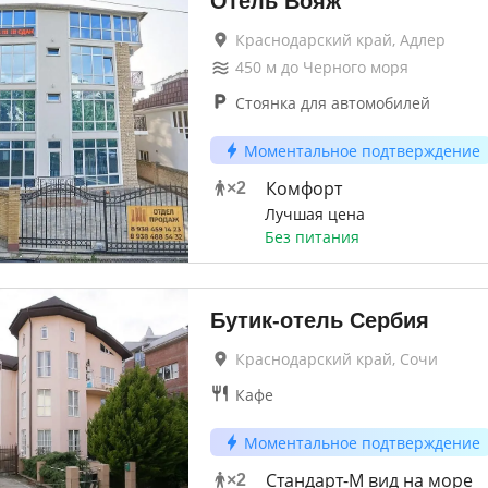
Отель Вояж
Краснодарский край, Адлер
450
м до
Черного моря
Стоянка для автомобилей
Моментальное подтверждение
Комфорт
×
2
Лучшая цена
Без питания
Бутик-отель Сербия
Краснодарский край, Сочи
Кафе
Моментальное подтверждение
Стандарт-М вид на море
×
2