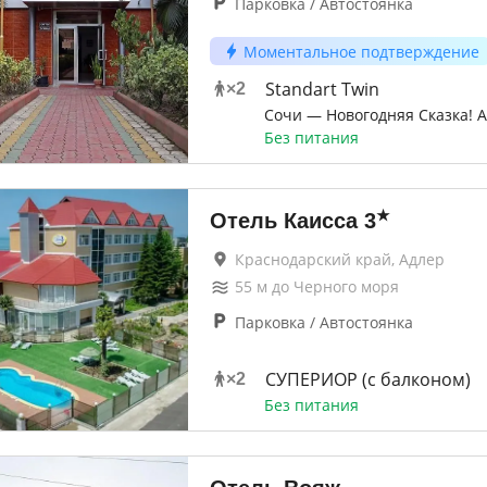
Парковка / Автостоянка
Моментальное подтверждение
Standart Twin
×
2
Сочи — Новогодняя Сказка! А
Без питания
★
Отель Каисса
3
Краснодарский край, Адлер
55
м до
Черного моря
Парковка / Автостоянка
СУПЕРИОР (с балконом)
×
2
Без питания