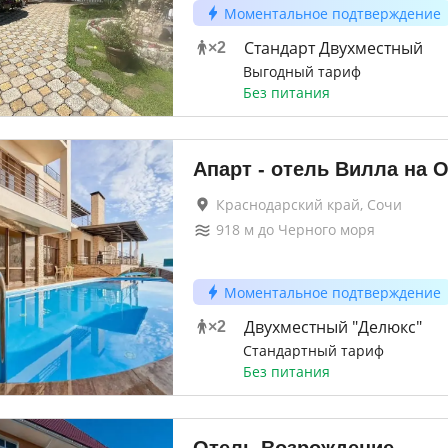
Моментальное подтверждение
Стандарт Двухместный
×
2
Выгодный тариф
Без питания
Апарт - отель Вилла на 
Краснодарский край, Сочи
918
м до
Черного моря
Моментальное подтверждение
Двухместный "Делюкс"
×
2
Стандартный тариф
Без питания