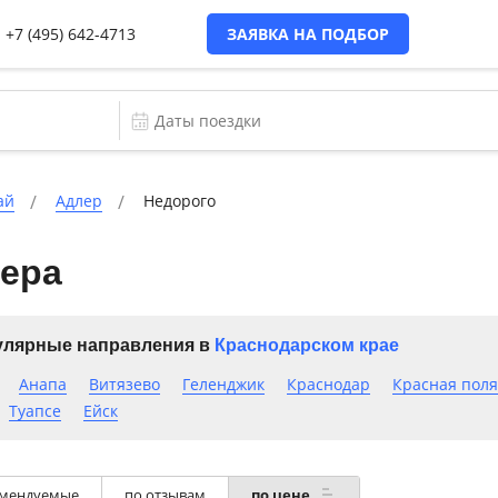
+7 (495) 642-4713
ЗАЯВКА НА ПОДБОР
ай
Адлер
Недорого
лера
лярные направления в
Краснодарском крае
Анапа
Витязево
Геленджик
Краснодар
Красная пол
Туапсе
Ейск
мендуемые
по отзывам
по цене