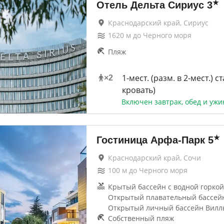
★
Отель Дельта Сириус
3
Краснодарский край, Сириус
1620
м до
Черного моря
Пляж
1-мест. (разм. в 2-мест.) с
×
2
кровать)
Включен завтрак, обед и ужи
★
Гостиница Арфа-Парк
5
Краснодарский край, Сочи
100
м до
Черного моря
Крытый бассейн с водной горкой 
Открытый плавательный бассейн
Открытый личный бассейн Виллы
Собственный пляж