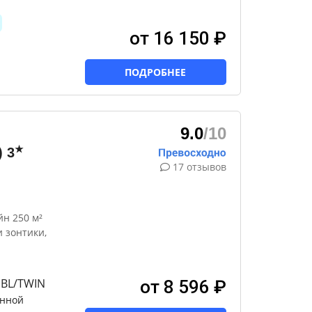
от 16 150 ₽
ПОДРОБНЕЕ
ы
9.0
/10
★
)
3
17 отзывов
н 250 м²
 зонтики,
DBL/TWIN
от 8 596 ₽
анной