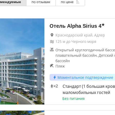
омендуемые
по отзывам
по цене
★
Отель Alpha Sirius
4
Краснодарский край, Адлер
125
м до
Черного моря
Открытый круглогодичный басс
плавательный бассейн, Детский
бассейн
Пляж
Моментальное подтверждение
Стандарт (1 большая кров
×
2
маломобильных гостей
Без питания