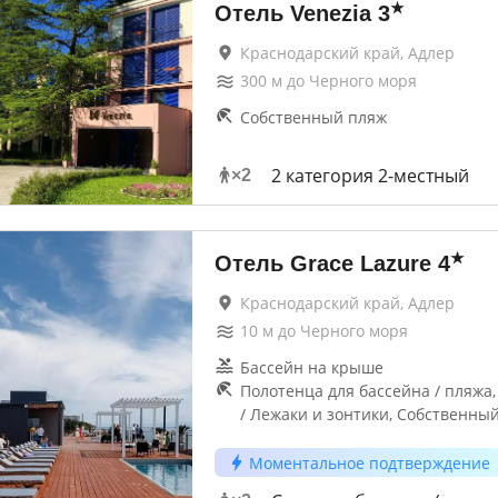
★
Отель Venezia
3
Краснодарский край, Адлер
300
м до
Черного моря
Собственный пляж
2 категория 2-местный
×
2
★
Отель Grace Lazure
4
Краснодарский край, Адлер
10
м до
Черного моря
Бассейн на крыше
Полотенца для бассейна / пляжа
/ Лежаки и зонтики, Собственны
Моментальное подтверждение