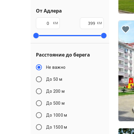
От Адлера
км
км
Расстояние до берега
Не важно
До 50 м
До 200 м
До 500 м
До 1000 м
До 1500 м