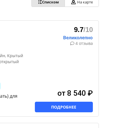
Списком
На карте
9.7
/10
4 отзыва
ейн, Крытый
 открытый
от 8 540 ₽
ать) для
ПОДРОБНЕЕ