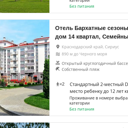
категории
Без питания
Отель Бархатные сезоны
дом 14 квартал, Семейны
Краснодарский край, Сириус
890
м до
Черного моря
Открытый круглогодичный бассе
Собственный пляж
Стандартный 2-местный D
×
2
место ребенку до 12 лет 
Проживание в номере выбр
категории
Без питания