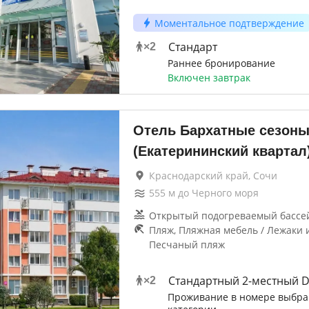
Моментальное подтверждение
Стандарт
×
2
Раннее бронирование
Включен завтрак
Отель Бархатные сезон
(Екатерининский квартал
Краснодарский край, Сочи
555
м до
Черного моря
Открытый подогреваемый бассей
Пляж, Пляжная мебель / Лежаки и
Песчаный пляж
Стандартный 2-местный 
×
2
Проживание в номере выбр