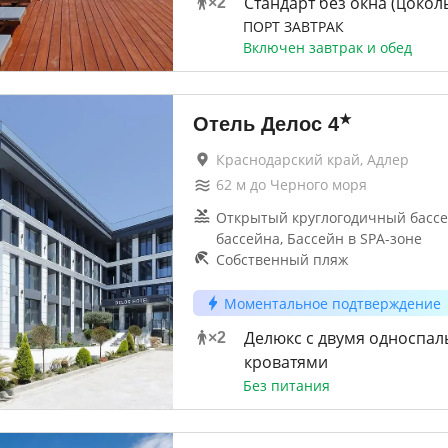
Стандарт без окна (цокол
×
2
ПОРТ ЗАВТРАК
Включен завтрак и обед
★
Отель Делос
4
Краснодарский край, Адлер
62
м до
Черного моря
Открытый круглогодичный бассей
бассейна, Бассейн в SPA-зоне
Собственный пляж
Моментальное подтверждение
Делюкс c двумя односпа
×
2
кроватями
Без питания