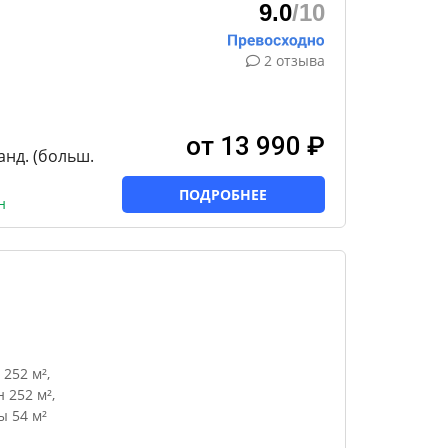
9.0
/10
2 отзыва
от 13 990 ₽
танд. (больш.
ПОДРОБНЕЕ
н
252 м²,
 252 м²,
 54 м²