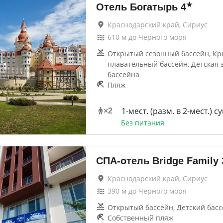
★
Отель Богатырь
4
Краснодарский край, Сириус
610
м до
Черного моря
Открытый сезонный бассейн, К
плавательный бассейн, Детская 
бассейна
Пляж
1-мест. (разм. в 2-мест.) 
×
2
Без питания
СПА-отель Bridge Family
Краснодарский край, Сириус
390
м до
Черного моря
Открытый бассейн, Детский бас
Собственный пляж