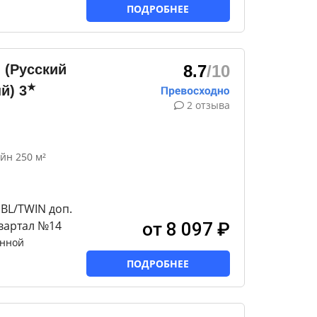
ПОДРОБНЕЕ
 (Русский
8.7
/10
★
й)
3
2 отзыва
йн 250 м²
BL/TWIN доп.
квартал №14
от 8 097 ₽
анной
ПОДРОБНЕЕ