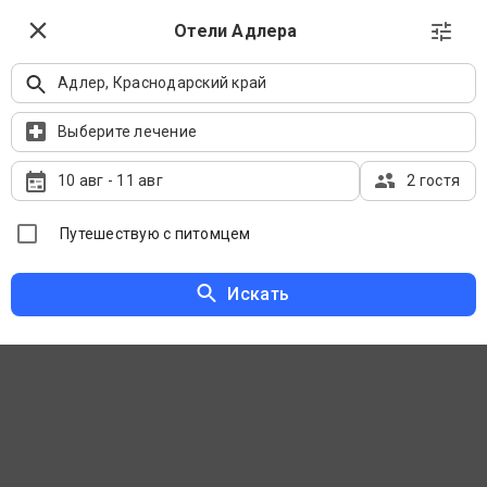
Выбрать даты
Отели Адлера
Адлер, Краснодарский край
Отели Адлера на карте
Показать все объекты Краснодарского края
Выберите лечение
10 авг
-
11 авг
2 гостя
Путешествую с питомцем
Искать
Сначала рекомендуемые
Фильтры
Популярные направления в
Краснодарском крае