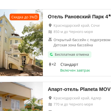
Отель Рановский Парк
4
Скидка до
3
%
Краснодарский край, Сочи
850
м до
Черного моря
Открытый бассейн с подогревом 
Детская зона бассейна
Бесплатная отмена
Стандарт
×
2
Включен завтрак
Апарт-отель Planeta MOV
Краснодарский край, Адлер
770
м до
Черного моря