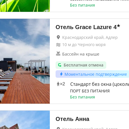
Без питания
★
Отель Grace Lazure
4
Краснодарский край, Адлер
10
м до
Черного моря
Бассейн на крыше
Бесплатная отмена
Моментальное подтверждение
Стандарт без окна (цокол
×
2
ПОРТ БЕЗ ПИТАНИЯ
Без питания
Отель Анна