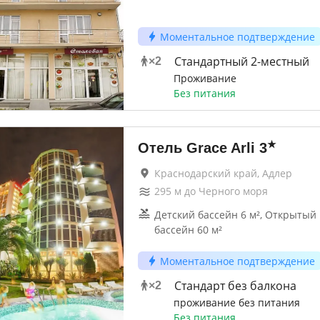
Моментальное подтверждение
Стандартный 2-местный
×
2
Проживание
Без питания
★
Отель Grace Arli
3
Краснодарский край, Адлер
295
м до
Черного моря
Детский бассейн 6 м², Открыты
бассейн 60 м²
Моментальное подтверждение
Стандарт без балкона
×
2
проживание без питания
Без питания