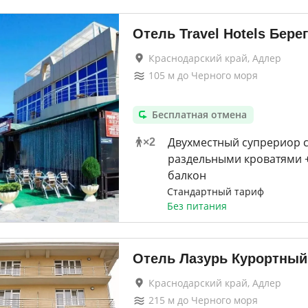
Отель Travel Hotels Берег
Краснодарский край, Адлер
105
м до
Черного моря
Бесплатная отмена
Двухместный супрериор с
×
2
раздельными кроватями +
балкон
Стандартный тариф
Без питания
Отель Лазурь Курортный
Краснодарский край, Адлер
215
м до
Черного моря