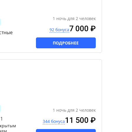
1
ночь
для
2
человек
7 000 ₽
92 бонуса
стные
ПОДРОБНЕЕ
1
ночь
для
2
человек
.1
11 500 ₽
344 бонуса
ткрытым
жем