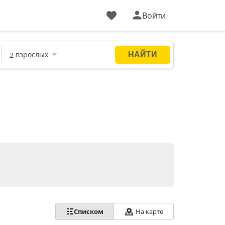
Войти
Списком
На карте