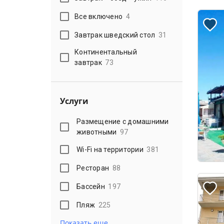
Все включено
4
Завтрак шведский стол
31
Континентальный
завтрак
73
Услуги
Размещение с домашними
животными
97
Wi-Fi на территории
381
Ресторан
88
Бассейн
197
Пляж
225
Показать еще