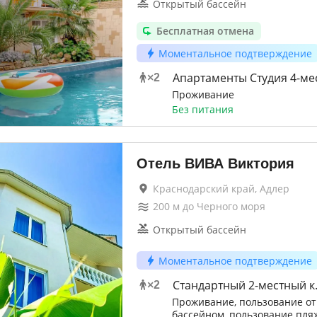
Открытый бассейн
Бесплатная отмена
Моментальное подтверждение
Апартаменты Студия 4-ме
×
2
Проживание
Без питания
Отель ВИВА Виктория
Краснодарский край, Адлер
200
м до
Черного моря
Открытый бассейн
Моментальное подтверждение
Стандартный 2-местный к
×
2
Проживание, пользование о
бассейном, пользование пля