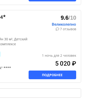
★
4
9.6
/10
7 отзывов
н 30 м², Детский
комплексе
1
ночь
для
2
человек
5 020 ₽
А" ****
ПОДРОБНЕЕ