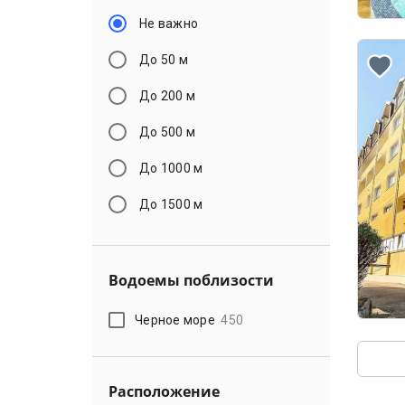
Не важно
До 50 м
До 200 м
До 500 м
До 1000 м
До 1500 м
Водоемы поблизости
Черное море
450
Расположение