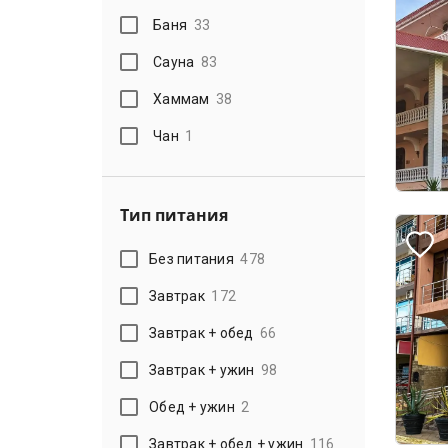
Баня
33
Сауна
83
Хаммам
38
Чан
1
Тип питания
Без питания
478
Завтрак
172
Завтрак + обед
66
Завтрак + ужин
98
Обед + ужин
2
Завтрак + обед + ужин
116