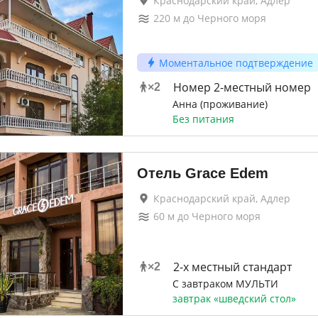
Краснодарский край, Адлер
220
м до
Черного моря
Моментальное подтверждение
Номер 2-местный номер
×
2
Анна (проживание)
Без питания
Отель Grace Edem
Краснодарский край, Адлер
60
м до
Черного моря
2-x местный стандарт
×
2
С завтраком МУЛЬТИ
завтрак «шведский стол»